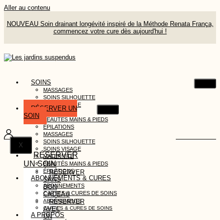
Aller au contenu
NOUVEAU Soin drainant longévité inspiré de la Méthode Renata França,
commencez votre cure dès aujourd'hui !
SOINS
MASSAGES
SOINS SILHOUETTE
SOINS VISAGE
RÉSERVER UN
MATERNITÉ
SOIN
BEAUTÉS MAINS & PIEDS
ÉPILATIONS
MASSAGES
SOINS SILHOUETTE
X
SOINS VISAGE
RÉSERVER
MATERNITÉ
UN SOIN
BEAUTÉS MAINS & PIEDS
ÉPILATIONS
RÉSERVER
ABONNEMENTS & CURES
SANS
ABONNEMENTS
BON
CARTES & CURES DE SOINS
CADEAU
RÉSERVER
ABONNEMENTS
AVEC
CARTES & CURES DE SOINS
A PROPOS
UN