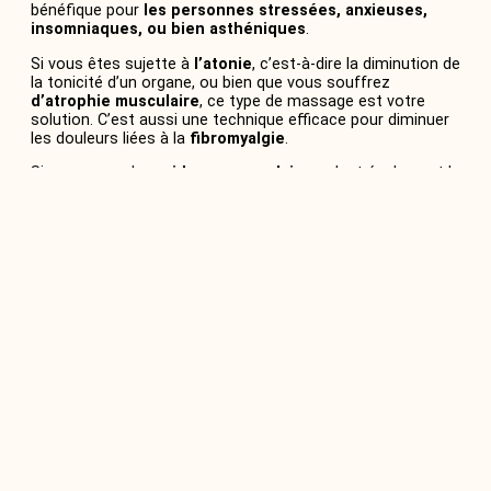
bénéfique pour
les personnes stressées, anxieuses,
insomniaques, ou bien asthéniques
.
Si vous êtes sujette à
l’atonie
, c’est-à-dire la diminution de
la tonicité d’un organe, ou bien que vous souffrez
d’atrophie
musculaire
, ce type de massage est votre
solution. C’est aussi une technique efficace pour diminuer
les douleurs liées à la
fibromyalgie
.
Si vous avez des
raideurs musculaires
, c’est également le
moyen d’atténuer les tensions et les toxines accumulées.
Les mouvements de ce massage possède des propriétés
drainantes. Il est donc efficace pour
lutter contre la
cellulite
.
Finalement, même en cas de problème musculaire, de
douleurs chroniques ou autres maux, après une séance,
vous vous sentirez plus légère.
Les contre indications
Avant de vous plonger dans cet océan sensoriel, il y a
quelques contre-indications à prendre en compte. D’abord,
ce massage est déconseillé aux personnes atteintes de
maladies graves, de type cancer.