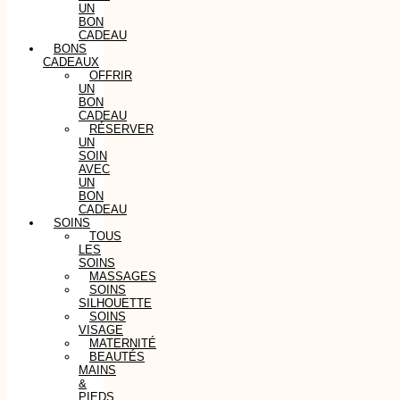
UN
BON
CADEAU
BONS
CADEAUX
OFFRIR
UN
BON
CADEAU
RÉSERVER
UN
SOIN
AVEC
UN
BON
CADEAU
SOINS
TOUS
LES
SOINS
MASSAGES
SOINS
SILHOUETTE
SOINS
VISAGE
MATERNITÉ
BEAUTÉS
MAINS
&
PIEDS